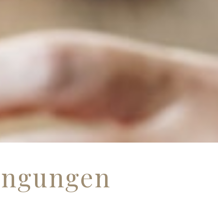
Arrangement-Übersicht
Kultur & Ausflugsziele
Sport & Freizeit
Tagungen
Tagungs-Übersicht
Tagungsraum anfragen
Kontakt
Lage & Anfahrt
Allgemeine Anfragen
Jetzt Buchen
ingungen