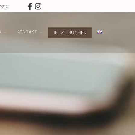
22°C
N
KONTAKT
JETZT BUCHEN
Das Hotel
Service & Impressionen
Restaurant & Events
Feiern
Über Uns
Stellenangebote
Zimmer
Zimmer Übersicht
Preise & Allg. Informationen
Angebote
Special Angebote