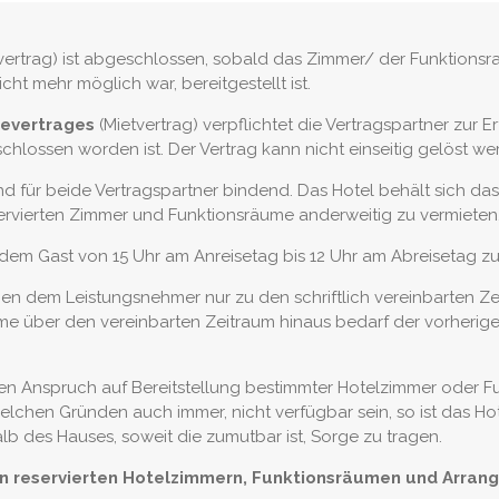
vertrag) ist abgeschlossen, sobald das Zimmer/ der Funktionsr
cht mehr möglich war, bereitgestellt ist.
evertrages
(Mietvertrag) verpflichtet die Vertragspartner zur E
hlossen worden ist. Der Vertrag kann nicht einseitig gelöst we
nd für beide Vertragspartner bindend. Das Hotel behält sich da
servierten Zimmer und Funktionsräume anderweitig zu vermieten
dem Gast von 15 Uhr am Anreisetag bis 12 Uhr am Abreisetag zu
en dem Leistungsnehmer nur zu den schriftlich vereinbarten Zei
e über den vereinbarten Zeitraum hinaus bedarf der vorheri
nen Anspruch auf Bereitstellung bestimmter Hotelzimmer oder Fu
chen Gründen auch immer, nicht verfügbar sein, so ist das Hotel
lb des Hauses, soweit die zumutbar ist, Sorge zu tragen.
n reservierten Hotelzimmern, Funktionsräumen und Arra