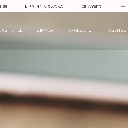
ve.de
+49 4445/9670-10
Anfahrt
DAS HOTEL
ZIMMER
ANGEBOTE
TAGUNGE
l in Visbek / Vechta