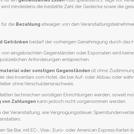
l für ein
gemeinsames Essen
muß spätestens 2 Tage vor Veran
ls wird mindestens die bestellte Zahl der Gedecke sowie die g
 für die
Bezahlung
etwaiger, von den Veranstaltungsteilnehmer
nd Getränken
bedarf der vorherigen Genehmigung durch das H
g
von eingebrachten Gegenständen oder Exponaten wird keine
polizeilichen Anforderungen entsprechen.
material oder sonstigen Gegenständen
ist ohne Zustimmung 
r des Inventars vom Hotel, die bei Auf- oder Abbau oder währ
steller ohne Verschuldensnachweis.
ellten technischen sonstigen Einrichtungen werden, soweit mögl
g von Zahlungen
kann jedoch nicht vorgenommen werden.
h der Veranstaltung, wie Vergnügungssteuer, Sperrstundenverlä
nstalters.
n Sie Bar, mit EC-, Visa-, Euro- oder American Express Karten 