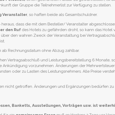
nkunft der Gruppe die Teilnehmerlist zur Verfügung zu stellen.
ig Veranstalter
, so haften beide als Gesamtschuldner.
uß heraus, dass die mit dem Besteller/ Veranstalter abgeschlos
der den Ruf
des Hotels zu gefährden droht, so kann das Hotel vo
über den wahren Zweck der Veranstaltung bei Vertragsabschluß
st.
en ab Rechnungsdatum ohne Abzug zahlbar.
chen Vertragsabschluß und Leistungsbereitstellung 6 Monate, s
ige Ankündigung vorzunehmen. Änderungen der Mehrwertsteue
sten oder zu Lasten des Leistungsnehmers. Alle Preise verstehe
n nicht getroffen. Änderungen und Ergänzungen bedürfen zu ih
sen, Banketts, Ausstellungen, Vorträgen usw. ist weiterh