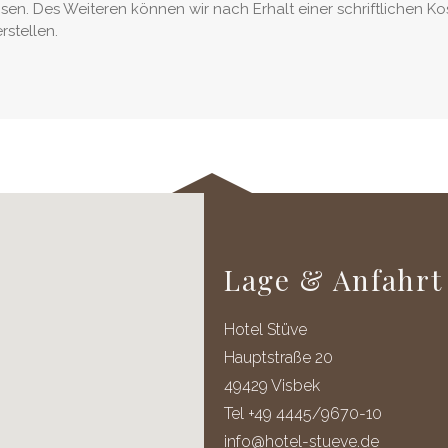
eisen. Des Weiteren können wir nach Erhalt einer schriftlichen
stellen.
Lage & Anfahrt
Hotel Stüve
Hauptstraße 20
49429 Visbek
Tel +49 4445/9670-10
info@hotel-stueve.de