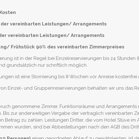
 Kosten
 % der vereinbarten Leistungen/ Arrangements
% der vereinbarten Leistungen/ Arrangements
ung/ Frühstück 90% des vereinbarten Zimmerpreises
erung ist in der Regel bei Einzelreservierungen bis 24 Stunden 
nd grundsätzlich nur schriftlich möglich.
en ist eine Stornierung bis 8 Wochen vor Anreise kostenfrei 
 von Einzel- und Gruppenreservierungen behalten wir uns das R
nspruch genommene Zimmer, Funktionsräume und Arrangements n
. Bis zur anderweitigen Vergabe der vertraglich vereinbarten 
 Betrag zu zahlen. Leistungen Dritter, die vom Hotel Stüve im
ommen wurden, sind bei Abbestellungen nach den AGB des Dritte
10 Personen)
einen geordneten Ablauf zu gewährleisten, ist d