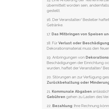
15. Eine Änderung der Teilnehmerzah
übermittelt worden sein, andernfal
gestellt.
16. Der Veranstalter/ Besteller haftet
Getränke.
17.
Das Mitbringen von Speisen u
18. Für
Verlust oder Beschädigun
Dekorationsmaterial muss den feuer
19. Anbringungen von
Dekorations
Beschädigungen der Einrichtung ode
wurden, haftet der Veranstalter/ Be
20. Störungen an zur Verfügung gest
Zurückbehaltung oder Minderun
21.
Kommunale Abgaben
anlässlic
Gebühren
gehen zu Lasten des Vera
22.
Bezahlung
: Ihre Rechnung könne