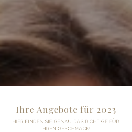
Angebote
Special Angebote
Arrangement-Übersicht
Kultur & Ausflugsziele
Sport & Freizeit
Tagungen
Tagungs-Übersicht
Tagungsraum anfragen
Kontakt
Lage & Anfahrt
Allgemeine Anfragen
Ihre Angebote für 2023
HIER FINDEN SIE GENAU DAS RICHTIGE FÜR
IHREN GESCHMACK!