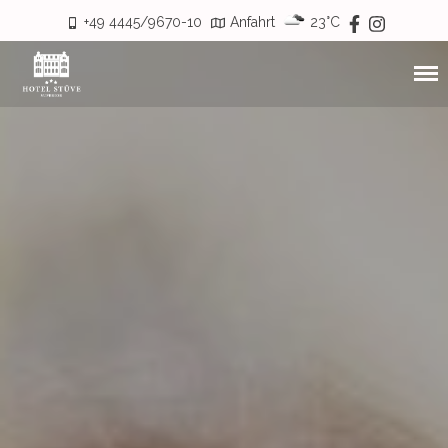
+49 4445/9670-10
Anfahrt
23°C
3 Sterne Superior Hotel in Visbek / Vechta
Hotel Stüve
Das Hotel
Service & Impressionen
Restaurant & Events
Feiern
Über Uns
Stellenangebote
Zimmer
Zimmer Übersicht
Preise & Allg. Informationen